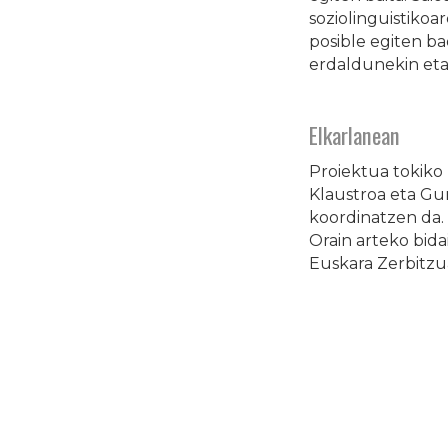
soziolinguistikoa
posible egiten ba
erdaldunekin eta
Elkarlanean
Proiektua tokiko
Klaustroa eta Gu
koordinatzen da.
Orain arteko bida
Euskara Zerbitzu