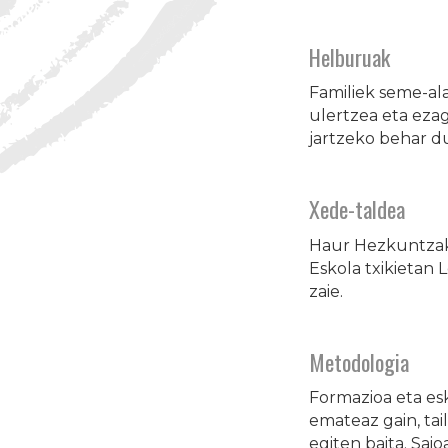
Helburuak
Familiek seme-a
ulertzea eta eza
jartzeko behar d
Xede-taldea
Haur Hezkuntzak
Eskola txikietan
zaie.
Metodologia
Formazioa eta es
emateaz gain, tai
egiten baita. Sai