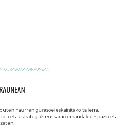
GURASOAK ARRAUNEAN
RRAUNEAN
duten haurren gurasoei eskainitako tailerra.
zioa eta estrategiak euskarari emandako espazio eta
tzaten.