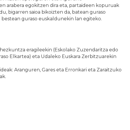
ren arabera egokitzen dira eta, partaideen kopuruak
du, bigarren saioa bikoizten da, batean guraso
 bestean guraso euskaldunekin lan egiteko.
 hezkuntza eragileekin (Eskolako Zuzendaritza edo
raso Elkartea) eta Udaleko Euskara Zerbitzuarekin
ideak: Aranguren, Gares eta Erronkari eta Zaraitzuko
ak.