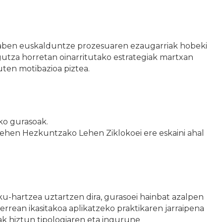
laben euskalduntze prozesuaren ezaugarriak hobeki
gutza horretan oinarritutako estrategiak martxan
uten motibazioa piztea.
o gurasoak.
 Lehen Hezkuntzako Lehen Ziklokoei ere eskaini ahal
ku-hartzea uztartzen dira, gurasoei hainbat azalpen
lerrean ikasitakoa aplikatzeko praktikaren jarraipena
oak hiztun tipologiaren eta ingurune