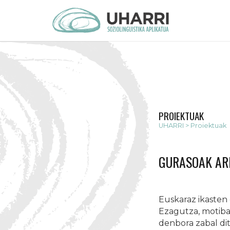
PROIEKTUAK
UHARRI > Proiektuak
GURASOAK A
Euskaraz ikasten 
Ezagutza, motiba
denbora zabal di