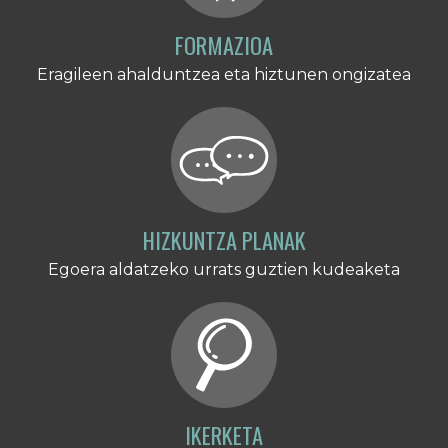
FORMAZIOA
Eragileen ahalduntzea eta hiztunen ongizatea
HIZKUNTZA PLANAK
Egoera aldatzeko urrats guztien kudeaketa
IKERKETA