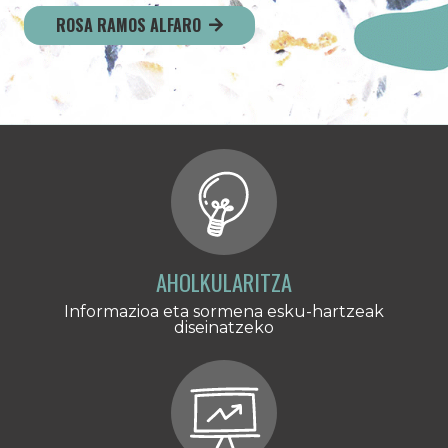
ROSA RAMOS ALFARO
AHOLKULARITZA
Informazioa eta sormena esku-hartzeak
diseinatzeko