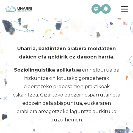
Uharria, baldintzen arabera moldatzen
dakien eta geldirik ez dagoen harria.
Soziolinguistika aplikatua
ren helburua da
hizkuntzekin lotutako gorabeherak
bideratzeko proposamen praktikoak
eskaintzea. Gizarteko edozein esparrutan eta
edozein dela abiapuntua, euskararen
erabilera areagotzeko laguntza aurkituko
duzu hemen.