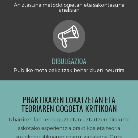
Aniztasuna metodologietan eta sakontasuna
analisian
DIBULGAZIOA
Publiko mota bakoitzak behar duen neurrira
PRAKTIKAREN LOKATZETAN ETA
TEORIAREN GOGOETA KRITIKOAN
Uharriren lan-lerro guztietan uztartzen dira urte
askotako esperientzia praktikoa eta teoria
soziolinguistikoaren ezagutza sakona. Gure