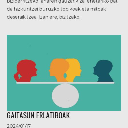
biziberritzeko lanaren gauzarik zailenetariko bat
da hizkuntzei buruzko topikoak eta mitoak
deseraikitzea. Izan ere, bizitzako…
GAITASUN ERLATIBOAK
2024/01/17