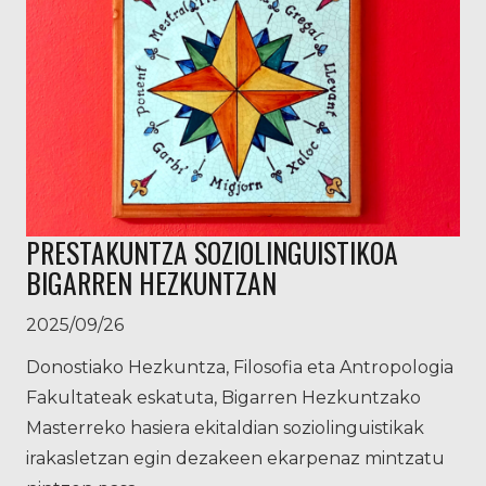
PRESTAKUNTZA SOZIOLINGUISTIKOA
BIGARREN HEZKUNTZAN
2025/09/26
Donostiako Hezkuntza, Filosofia eta Antropologia
Fakultateak eskatuta, Bigarren Hezkuntzako
Masterreko hasiera ekitaldian soziolinguistikak
irakasletzan egin dezakeen ekarpenaz mintzatu