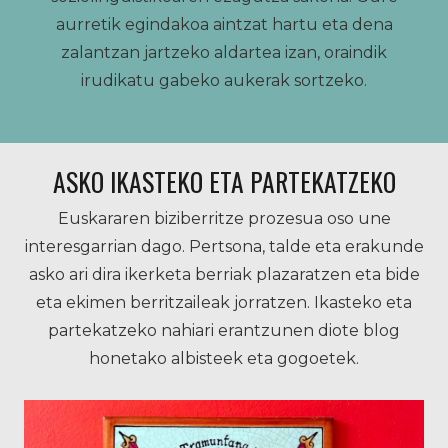
aurretik egindakoa aintzat hartu eta dena
zalantzan jartzeko aldartea izan, oraindik
irudikatu gabeko aukerak sortzeko.
ASKO IKASTEKO ETA PARTEKATZEKO
Euskararen biziberritze prozesua oso une
interesgarrian dago. Pertsona, talde eta erakunde
asko ari dira ikerketa berriak plazaratzen eta bide
eta ekimen berritzaileak jorratzen. Ikasteko eta
partekatzeko nahiari erantzunen diote blog
honetako albisteek eta gogoetek.